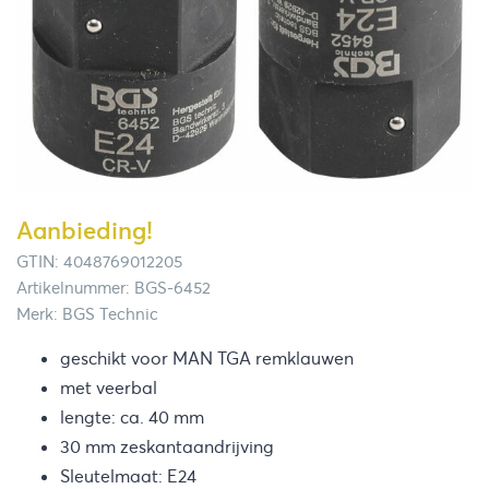
Aanbieding!
GTIN: 4048769012205
Artikelnummer: BGS-6452
Merk: BGS Technic
geschikt voor MAN TGA remklauwen
met veerbal
lengte: ca. 40 mm
30 mm zeskantaandrijving
Sleutelmaat: E24