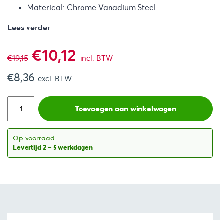
Materiaal: Chrome Vanadium Steel
Lees verder
Oorspronkelijke
Huidige
€
10,12
€
19,15
incl. BTW
€
8,36
prijs
prijs
excl. BTW
was:
is:
Toevoegen aan winkelwagen
€19,15.
€10,12.
Op voorraad
Levertijd 2 – 5 werkdagen