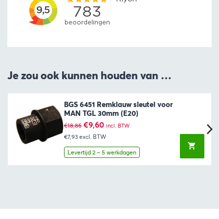
Je zou ook kunnen houden van …
BGS 6451 Remklauw sleutel voor
MAN TGL 30mm (E20)
Oorspronkelijke
Huidige
€
9,60
€
18,86
incl. BTW
prijs
prijs
€7,93
excl. BTW
was:
is:
€18,86.
€9,60.
Levertijd 2 – 5 werkdagen