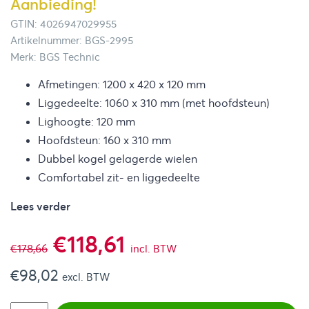
Aanbieding!
GTIN: 4026947029955
Artikelnummer: BGS-2995
Merk: BGS Technic
Afmetingen: 1200 x 420 x 120 mm
Liggedeelte: 1060 x 310 mm (met hoofdsteun)
Lighoogte: 120 mm
Hoofdsteun: 160 x 310 mm
Dubbel kogel gelagerde wielen
Comfortabel zit- en liggedeelte
Lees verder
Oorspronkelijke
Huidige
€
118,61
€
178,66
incl. BTW
€
98,02
prijs
prijs
excl. BTW