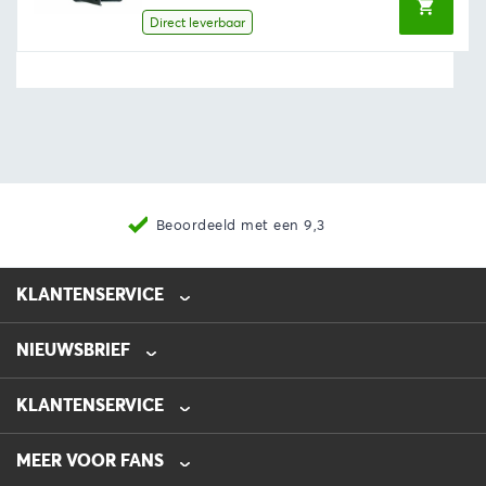
€34,49.
€32,76.
Direct leverbaar
Beoordeeld met een 9,3
KLANTENSERVICE
NIEUWSBRIEF
0475-218632
info@automotive-line.nl
KLANTENSERVICE
Bestellen
MEER VOOR FANS
Betalen