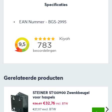
Specificaties
EAN Nummer
BGS-2995
Gerelateerde producten
STEINER ST130900 Zwenkbeugel
voor haspels
Oorspronkelijke
Huidige
€
32,76
€
34,49
incl. BTW
prijs
prijs
€27,07
excl. BTW
was:
is: