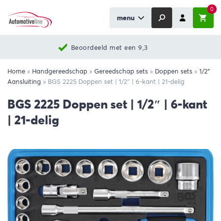
0
menu
Beoordeeld met een 9,3
Home
»
Handgereedschap
»
Gereedschap sets
»
Doppen sets
»
1/2"
Aansluiting
»
BGS 2225 Doppen set | 1/2″ | 6-kant | 21-delig
BGS 2225 Doppen set | 1/2″ | 6-kant
| 21-delig