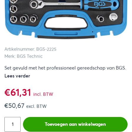
Artikelnummer: BGS-2225
Merk: BGS Technic
Set gevuld met het professioneel gereedschap van BGS.
Lees verder
€
61,31
incl. BTW
€
50,67
excl. BTW
Toevoegen aan winkelwagen