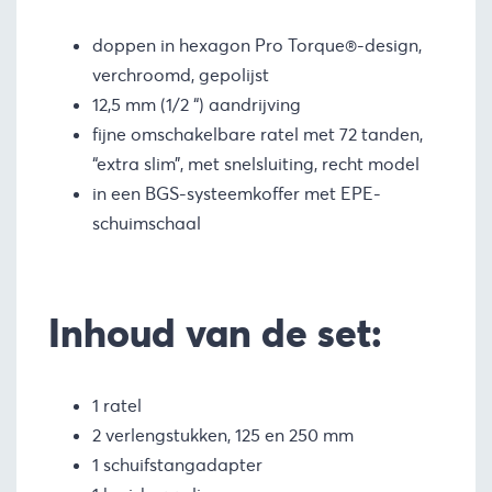
doppen in hexagon Pro Torque®-design,
verchroomd, gepolijst
12,5 mm (1/2 “) aandrijving
fijne omschakelbare ratel met 72 tanden,
“extra slim”, met snelsluiting, recht model
in een BGS-systeemkoffer met EPE-
schuimschaal
Inhoud van de set:
1 ratel
2 verlengstukken, 125 en 250 mm
1 schuifstangadapter