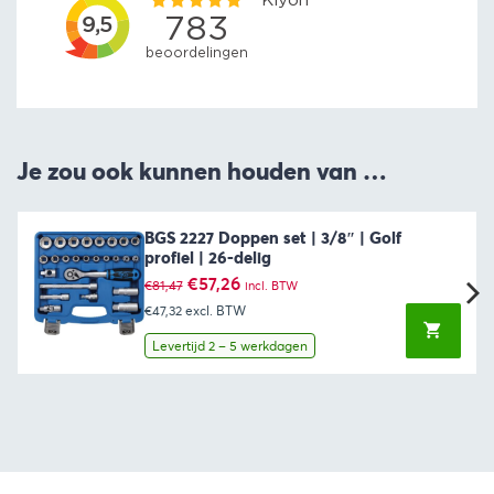
Je zou ook kunnen houden van …
BGS 2227 Doppen set | 3/8″ | Golf
profiel | 26-delig
Oorspronkelijke
Huidige
€
57,26
€
81,47
incl. BTW
prijs
prijs
€47,32
excl. BTW
was:
is:
€81,47.
€57,26.
Levertijd 2 – 5 werkdagen