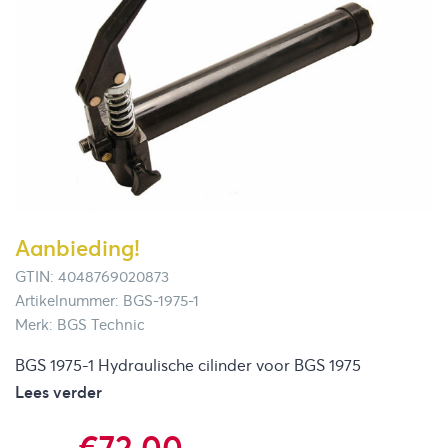
Aanbieding!
GTIN: 4048769020873
Artikelnummer: BGS-1975-1
Merk: BGS Technic
BGS 1975-1 Hydraulische cilinder voor BGS 1975
Lees verder
Oorspronkelijke
Huidige
€
72,00