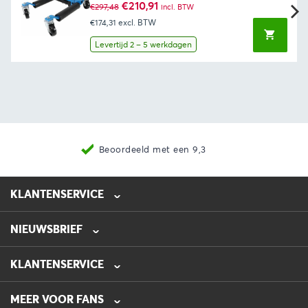
Oorspronkelijke
Huidige
€
210,91
€
297,48
incl. BTW
prijs
prijs
€174,31
excl. BTW
was:
is:
€297,48.
€210,91.
Levertijd 2 – 5 werkdagen
Beoordeeld met een 9,3
KLANTENSERVICE
NIEUWSBRIEF
0475-218632
info@automotive-line.nl
KLANTENSERVICE
Bestellen
MEER VOOR FANS
Betalen