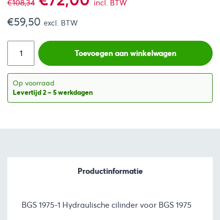
€
108,34
incl. BTW
€
59,50
prijs
prijs
excl. BTW
was:
is:
Toevoegen aan winkelwagen
€108,34.
€72,00.
Op voorraad
Levertijd 2 – 5 werkdagen
Productinformatie
BGS 1975-1 Hydraulische cilinder voor BGS 1975