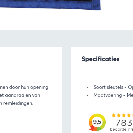
Specificaties
unnen door hun opening
Soort sleutels
Op
het aandraaien van
Maatvoering
Me
n remleidingen.