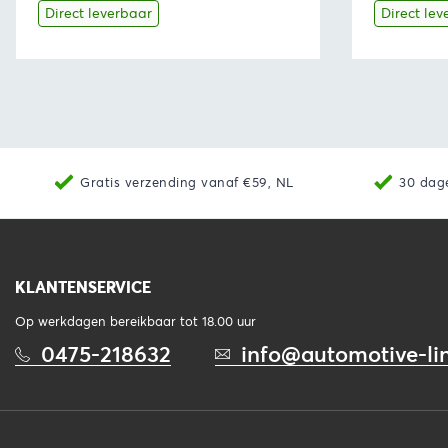
was:
is:
Direct leverbaar
Direct lev
€179,95.
€159,00.
Bekijk
Toevoegen aan winkelwagen
Bekijk
Gratis verzending vanaf €59, NL
30 dag
KLANTENSERVICE
Op werkdagen bereikbaar tot 18.00 uur
0475-218632
info@automotive-lin