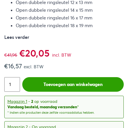
Open dubbele ringsleutel 12 x 13 mm
Open dubbele ringsleutel 14 x 15 mm
Open dubbele ringsleutel 16 x 17 mm
Open dubbele ringsleutel 18 x 19 mm
Lees verder
Oorspronkelijke
Huidige
€
20,05
€
41,96
incl. BTW
€
16,57
prijs
prijs
excl. BTW
was:
is:
Toevoegen aan winkelwagen
€41,96.
€20,05.
Magazijn 1
-
2
op voorraad
Vandaag besteld, maandag verzonden
*
* Indien alle producten deze zelfde voorraadstatus hebben.
Magazijn 2
- Op voorraad