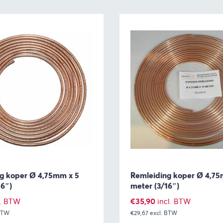
g koper Ø 4,75mm x 5
Remleiding koper Ø 4,75
16″)
meter (3/16″)
€
35,90
l. BTW
incl. BTW
 BTW
€29,67
excl. BTW