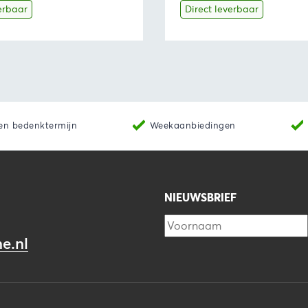
erbaar
Direct leverbaar
Toevoegen aan winkelwagen
Bekijk
Toevoegen 
en bedenktermijn
Weekaanbiedingen
NIEUWSBRIEF
e.nl