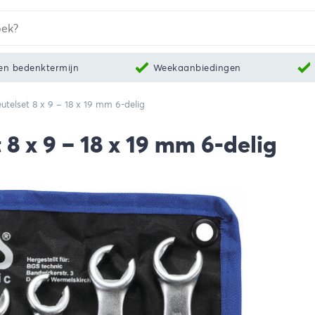
en bedenktermijn
Weekaanbiedingen
utelset 8 x 9 – 18 x 19 mm 6-delig
 8 x 9 – 18 x 19 mm 6-delig