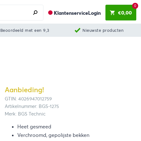
0
€
0,00
Klantenservice
Login
Beoordeeld met een 9,3
Nieuwste producten
Aanbieding!
GTIN: 4026947012759
Artikelnummer: BGS-1275
Merk: BGS Technic
Heet gesmeed
Verchroomd, gepolijste bekken