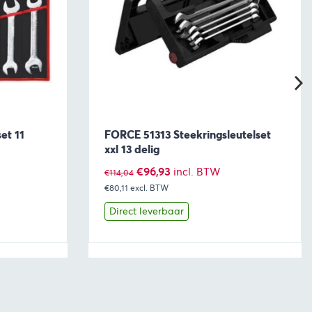
et 11
FORCE 51313 Steekringsleutelset
xxl 13 delig
Oorspronkelijke
Huidige
€
96,93
incl. BTW
€
114,04
€80,11
excl. BTW
prijs
prijs
was:
is:
Direct leverbaar
€114,04.
€96,93.
aan winkelwagen
Bekijk
Toevoegen aan winkelwage