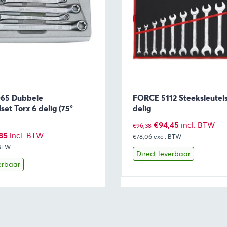
65 Dubbele
FORCE 5112 Steeksleutels
lset Torx 6 delig (75°
delig
Oorspronkelijke
Huidige
€
94,45
incl. BTW
€
96,38
pronkelijke
Huidige
85
incl. BTW
€78,06
prijs
excl. BTW
prijs
 BTW
prijs
was:
is:
Direct leverbaar
is:
erbaar
€96,38.
€94,45.
7.
€82,85.
Toevoegen aan winkelwagen
Bekijk
Toevoegen 