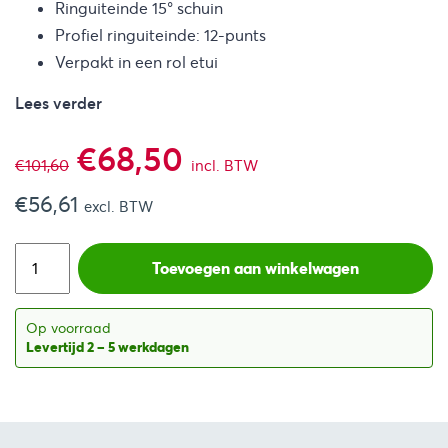
Ringuiteinde 15° schuin
Profiel ringuiteinde: 12-punts
Verpakt in een rol etui
Lees verder
Oorspronkelijke
Huidige
€
68,50
€
101,60
incl. BTW
€
56,61
prijs
prijs
excl. BTW
was:
is:
Toevoegen aan winkelwagen
€101,60.
€68,50.
Op voorraad
Levertijd 2 – 5 werkdagen