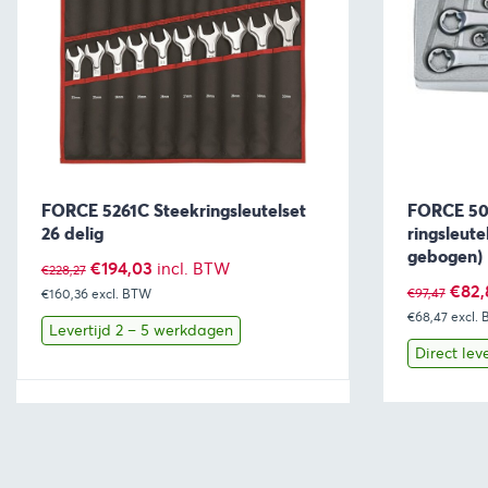
FORCE 5261C Steekringsleutelset
FORCE 50
26 delig
ringsleute
gebogen)
Oorspronkelijke
Huidige
€
194,03
incl. BTW
€
228,27
Oors
€
82,
€
97,47
€160,36
prijs
excl. BTW
prijs
€68,47
prijs
excl.
was:
is:
Levertijd 2 – 5 werkdagen
was:
Direct lev
€228,27.
€194,03.
€97,4
Bekijk
Toevoegen aan winkelwagen
Bekijk