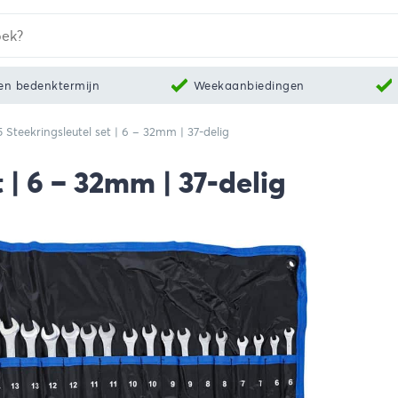
en bedenktermijn
Weekaanbiedingen
 Steekringsleutel set | 6 – 32mm | 37-delig
 | 6 – 32mm | 37-delig