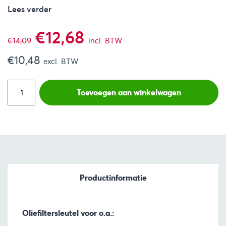
Lees verder
Oorspronkelijke
Huidige
€
12,68
€
14,09
incl. BTW
€
10,48
prijs
prijs
excl. BTW
was:
is:
Toevoegen aan winkelwagen
€14,09.
€12,68.
Productinformatie
Oliefiltersleutel voor o.a.: