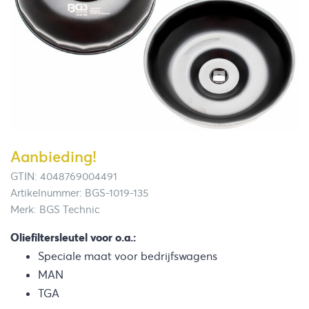
Aanbieding!
GTIN: 4048769004491
Artikelnummer: BGS-1019-135
Merk: BGS Technic
Oliefiltersleutel voor o.a.:
Speciale maat voor bedrijfswagens
MAN
TGA