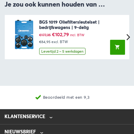
Je zou ook kunnen houden van …
BGS 1019 Oliefiltersleutelset |
bedrijfswagens | 9-delig
Oorspronkelijke
Huidige
€
102,79
€
177,35
incl. BTW
prijs
prijs
€84,95
excl. BTW
was:
is:
€177,35.
€102,79.
Levertijd 2 – 5 werkdagen
Beoordeeld met een 9,3
KLANTENSERVICE
NIEUWSBRIEF