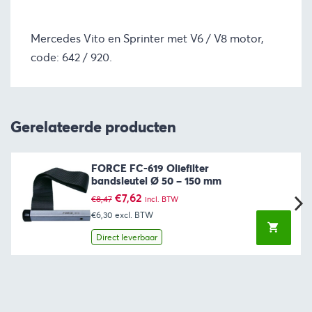
Mercedes Vito en Sprinter met V6 / V8 motor,
code: 642 / 920.
Gerelateerde producten
FORCE FC-619 Oliefilter
bandsleutel Ø 50 – 150 mm
Oorspronkelijke
Huidige
€
7,62
€
8,47
incl. BTW
prijs
prijs
€6,30
excl. BTW
was:
is:
€8,47.
€7,62.
Direct leverbaar