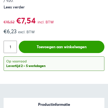
/ 920.
Lees verder
Oorspronkelijke
Huidige
€
7,54
€
15,52
incl. BTW
€
6,23
prijs
prijs
excl. BTW
was:
is:
Toevoegen aan winkelwagen
€15,52.
€7,54.
Op voorraad
Levertijd 2 – 5 werkdagen
Productinformatie