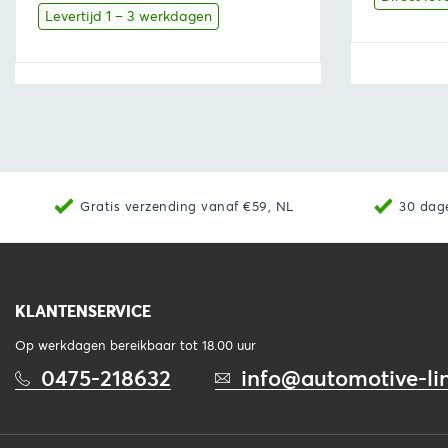
was:
is:
Levertijd 1 – 3 werkdagen
€91,96.
€85,52.
Bekijk
Toevoegen aan winkelwagen
Bekijk
Gratis verzending vanaf €59, NL
30 dag
KLANTENSERVICE
Op werkdagen bereikbaar tot 18.00 uur
0475-218632
info@automotive-lin