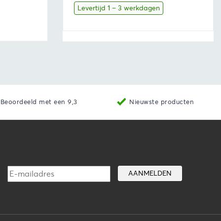
was:
is:
Levertijd 1 – 3 werkdagen
€102,85.
€95,65.
aan winkelwagen
Bekijk
Toevoegen aan winkelwage
Beoordeeld met een 9,3
Nieuwste producten