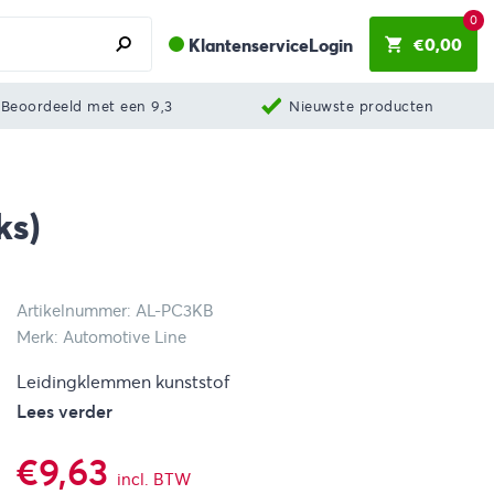
0
€
0,00
Klantenservice
Login
Beoordeeld met een 9,3
Nieuwste producten
ks)
Artikelnummer: AL-PC3KB
Merk: Automotive Line
Leidingklemmen kunststof
Lees verder
€
9,63
incl. BTW