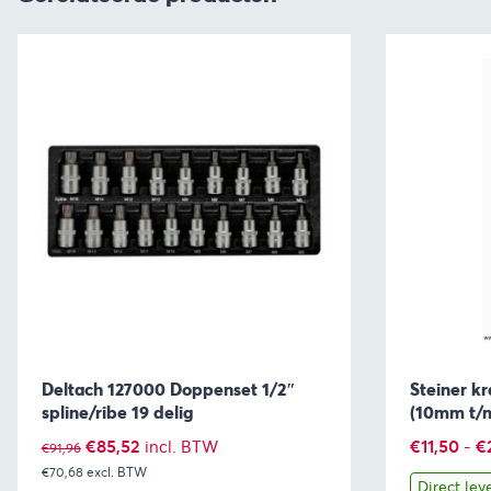
Deltach 127000 Doppenset 1/2″
Steiner k
spline/ribe 19 delig
(10mm t/
Oorspronkelijke
Huidige
€
85,52
€
11,50
-
€
incl. BTW
€
91,96
€70,68
prijs
excl. BTW
prijs
Direct lev