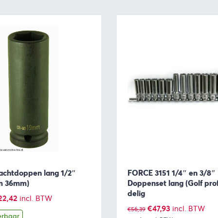
rachtdoppen lang 1/2″
FORCE 3151 1/4″ en 3/8″
m 36mm)
Doppenset lang (Golf prof
delig
Prijsklasse:
22,42
incl. BTW
Oorspronkelijke
Huidige
€
47,93
incl. BTW
€
56,39
€11,50
erbaar