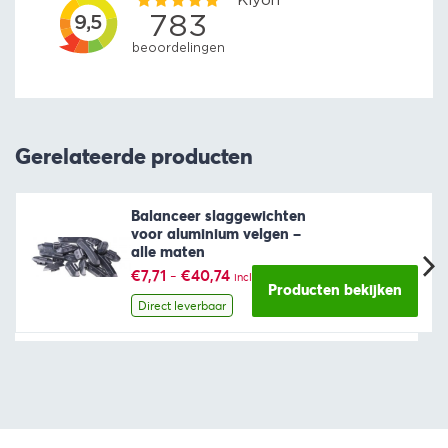
Gerelateerde producten
Balanceer slaggewichten
voor aluminium velgen –
alle maten
Prijsklasse:
€
7,71
-
€
40,74
incl. BTW
€7,71
Producten bekijken
tot
Direct leverbaar
€40,74