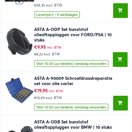
prijs
prijs
€98,35
excl. BTW
was:
is:
€216,59.
€119,00.
Levertijd 2 – 5 werkdagen
ASTA A-ODP Set kunststof
olieaftappluggen voor FORD/PSA | 10
stuks
€
9,95
incl. BTW
€8,22
excl. BTW
Vóór 15:00 uur besteld, vandaag verzonden
ASTA A-90009 Schroefdraadreparatie
set voor olie carter
€
19,95
incl. BTW
€16,49
excl. BTW
Vóór 15:00 uur besteld, vandaag verzonden
ASTA A-ODB Set kunststof
olieaftappluggen voor BMW | 10 stuks