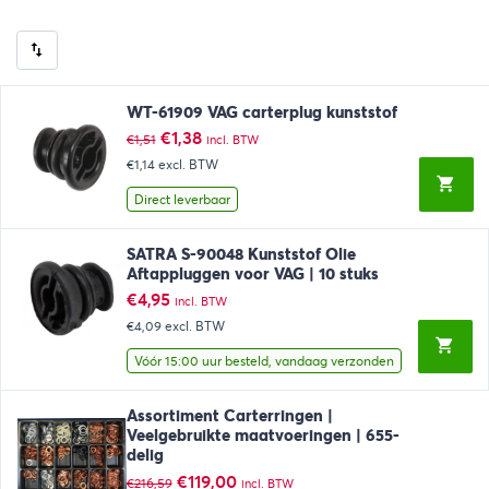
WT-61909 VAG carterplug kunststof
Oorspronkelijke
Huidige
€
1,38
€
1,51
incl. BTW
prijs
prijs
€1,14
excl. BTW
was:
is:
€1,51.
€1,38.
Direct leverbaar
SATRA S-90048 Kunststof Olie
Aftappluggen voor VAG | 10 stuks
€
4,95
incl. BTW
€4,09
excl. BTW
Vóór 15:00 uur besteld, vandaag verzonden
Assortiment Carterringen |
Veelgebruikte maatvoeringen | 655-
delig
Oorspronkelijke
Huidige
€
119,00
€
216,59
incl. BTW