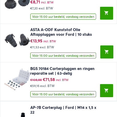
€
8,71
incl. BTW
€7,20
excl. BTW
Vóór 15:00 uur besteld, vandaag verzonden
ASTA A-ODF Kunststof Olie
Aftappluggen voor Ford | 10 stuks
€
13,95
incl. BTW
€11,53
excl. BTW
Vóór 15:00 uur besteld, vandaag verzonden
BGS 70184 Carterpluggen en ringen
reparatie set | 63-delig
Oorspronkelijke
Huidige
€
71,58
€
108,88
incl. BTW
prijs
prijs
€59,16
excl. BTW
was:
is:
€108,88.
€71,58.
Vóór 15:00 uur besteld, vandaag verzonden
AP-7B Carterplug | Ford | M14 x 1,5 x
22