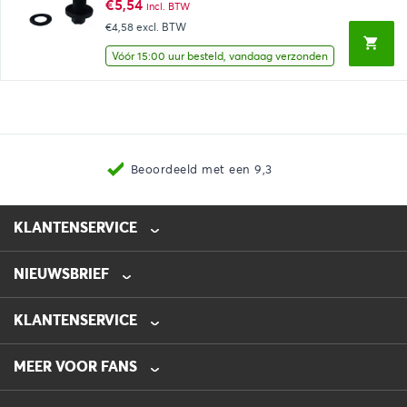
€
5,54
incl. BTW
€4,58
excl. BTW
Vóór 15:00 uur besteld, vandaag verzonden
Beoordeeld met een 9,3
KLANTENSERVICE
NIEUWSBRIEF
0475-218632
info@automotive-line.nl
KLANTENSERVICE
Bestellen
MEER VOOR FANS
Betalen
Verzenden
Veelgestelde vragen – FAQ