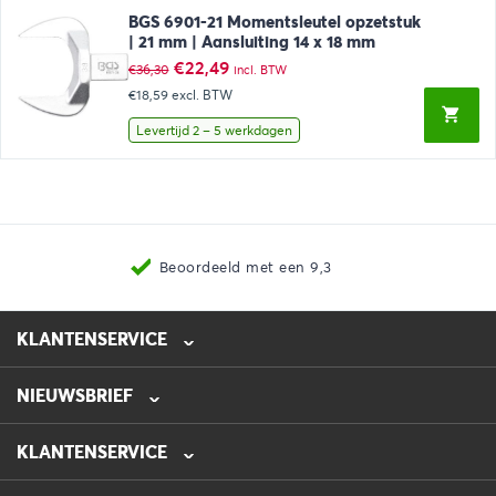
BGS 6901-21 Momentsleutel opzetstuk
| 21 mm | Aansluiting 14 x 18 mm
Oorspronkelijke
Huidige
€
22,49
€
36,30
incl. BTW
prijs
prijs
€18,59
excl. BTW
was:
is:
€36,30.
€22,49.
Levertijd 2 – 5 werkdagen
Beoordeeld met een 9,3
KLANTENSERVICE
NIEUWSBRIEF
0475-218632
info@automotive-line.nl
KLANTENSERVICE
Bestellen