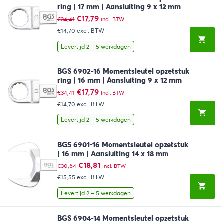
ring | 17 mm | Aansluiting 9 x 12 mm
Oorspronkelijke
Huidige
€
17,79
€
34,41
incl. BTW
prijs
prijs
€14,70
excl. BTW
was:
is:
€34,41.
€17,79.
Levertijd 2 – 5 werkdagen
BGS 6902-16 Momentsleutel opzetstuk
ring | 16 mm | Aansluiting 9 x 12 mm
Oorspronkelijke
Huidige
€
17,79
€
34,41
incl. BTW
prijs
prijs
€14,70
excl. BTW
was:
is:
€34,41.
€17,79.
Levertijd 2 – 5 werkdagen
BGS 6901-16 Momentsleutel opzetstuk
| 16 mm | Aansluiting 14 x 18 mm
Oorspronkelijke
Huidige
€
18,81
€
30,64
incl. BTW
prijs
prijs
€15,55
excl. BTW
was:
is:
€30,64.
€18,81.
Levertijd 2 – 5 werkdagen
BGS 6904-14 Momentsleutel opzetstuk