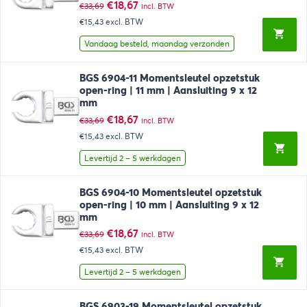
Oorspronkelijke
Huidige
€
18,67
€
33,69
incl. BTW
prijs
prijs
€15,43
excl. BTW
was:
is:
€33,69.
€18,67.
Vandaag besteld, maandag verzonden
BGS 6904-11 Momentsleutel opzetstuk
open-ring | 11 mm | Aansluiting 9 x 12
mm
Oorspronkelijke
Huidige
€
18,67
€
33,69
incl. BTW
prijs
prijs
€15,43
excl. BTW
was:
is:
€33,69.
€18,67.
Levertijd 2 – 5 werkdagen
BGS 6904-10 Momentsleutel opzetstuk
open-ring | 10 mm | Aansluiting 9 x 12
mm
Oorspronkelijke
Huidige
€
18,67
€
33,69
incl. BTW
prijs
prijs
€15,43
excl. BTW
was:
is:
€33,69.
€18,67.
Levertijd 2 – 5 werkdagen
BGS 6903-19 Momentsleutel opzetstuk