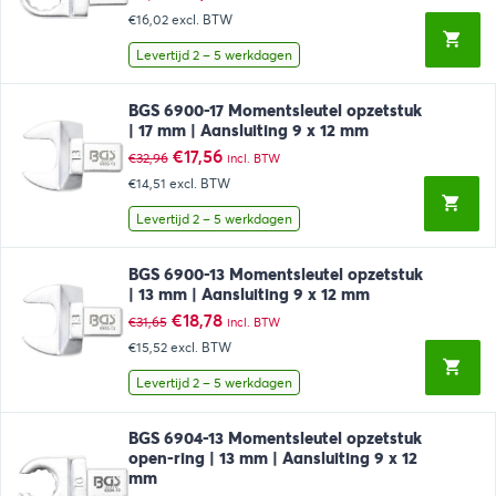
prijs
prijs
€16,02
excl. BTW
was:
is:
€31,80.
€19,38.
Levertijd 2 – 5 werkdagen
BGS 6900-17 Momentsleutel opzetstuk
| 17 mm | Aansluiting 9 x 12 mm
Oorspronkelijke
Huidige
€
17,56
€
32,96
incl. BTW
prijs
prijs
€14,51
excl. BTW
was:
is:
€32,96.
€17,56.
Levertijd 2 – 5 werkdagen
BGS 6900-13 Momentsleutel opzetstuk
| 13 mm | Aansluiting 9 x 12 mm
Oorspronkelijke
Huidige
€
18,78
€
31,65
incl. BTW
prijs
prijs
€15,52
excl. BTW
was:
is:
€31,65.
€18,78.
Levertijd 2 – 5 werkdagen
BGS 6904-13 Momentsleutel opzetstuk
open-ring | 13 mm | Aansluiting 9 x 12
mm