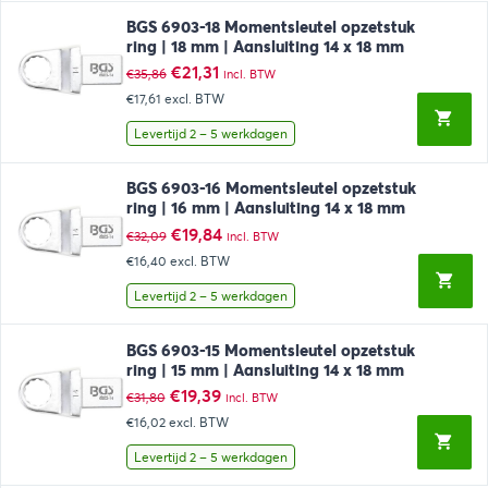
BGS 6903-18 Momentsleutel opzetstuk
ring | 18 mm | Aansluiting 14 x 18 mm
Oorspronkelijke
Huidige
€
21,31
€
35,86
incl. BTW
prijs
prijs
€17,61
excl. BTW
was:
is:
€35,86.
€21,31.
Levertijd 2 – 5 werkdagen
BGS 6903-16 Momentsleutel opzetstuk
ring | 16 mm | Aansluiting 14 x 18 mm
Oorspronkelijke
Huidige
€
19,84
€
32,09
incl. BTW
prijs
prijs
€16,40
excl. BTW
was:
is:
€32,09.
€19,84.
Levertijd 2 – 5 werkdagen
BGS 6903-15 Momentsleutel opzetstuk
ring | 15 mm | Aansluiting 14 x 18 mm
Oorspronkelijke
Huidige
€
19,39
€
31,80
incl. BTW
prijs
prijs
€16,02
excl. BTW
was:
is:
€31,80.
€19,39.
Levertijd 2 – 5 werkdagen