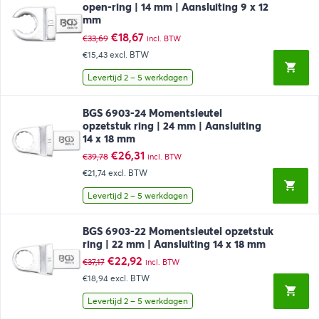
open-ring | 14 mm | Aansluiting 9 x 12
mm
Oorspronkelijke
Huidige
€
18,67
€
33,69
incl. BTW
prijs
prijs
€15,43
excl. BTW
was:
is:
€33,69.
€18,67.
Levertijd 2 – 5 werkdagen
BGS 6903-24 Momentsleutel
opzetstuk ring | 24 mm | Aansluiting
14 x 18 mm
Oorspronkelijke
Huidige
€
26,31
€
39,78
incl. BTW
prijs
prijs
€21,74
excl. BTW
was:
is:
€39,78.
€26,31.
Levertijd 2 – 5 werkdagen
BGS 6903-22 Momentsleutel opzetstuk
ring | 22 mm | Aansluiting 14 x 18 mm
Oorspronkelijke
Huidige
€
22,92
€
37,17
incl. BTW
prijs
prijs
€18,94
excl. BTW
was:
is:
€37,17.
€22,92.
Levertijd 2 – 5 werkdagen