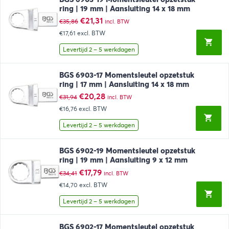
ring | 19 mm | Aansluiting 14 x 18 mm
Oorspronkelijke
Huidige
€
21,31
€
35,86
incl. BTW
prijs
prijs
€17,61
excl. BTW
was:
is:
€35,86.
€21,31.
Levertijd 2 – 5 werkdagen
BGS 6903-17 Momentsleutel opzetstuk
ring | 17 mm | Aansluiting 14 x 18 mm
Oorspronkelijke
Huidige
€
20,28
€
31,94
incl. BTW
prijs
prijs
€16,76
excl. BTW
was:
is:
€31,94.
€20,28.
Levertijd 2 – 5 werkdagen
BGS 6902-19 Momentsleutel opzetstuk
ring | 19 mm | Aansluiting 9 x 12 mm
Oorspronkelijke
Huidige
€
17,79
€
34,41
incl. BTW
prijs
prijs
€14,70
excl. BTW
was:
is:
€34,41.
€17,79.
Levertijd 2 – 5 werkdagen
BGS 6902-17 Momentsleutel opzetstuk