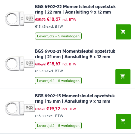
BGS 6902-22 Momentsleutel opzetstuk
ring | 22 mm | Aansluiting 9 x 12 mm
Oorspronkelijke
Huidige
€
18,67
€
35,72
incl. BTW
prijs
prijs
€15,43
excl. BTW
was:
is:
€35,72.
€18,67.
Levertijd 2 – 5 werkdagen
BGS 6902-21 Momentsleutel opzetstuk
ring | 21 mm | Aansluiting 9 x 12 mm
Oorspronkelijke
Huidige
€
18,67
€
35,72
incl. BTW
prijs
prijs
€15,43
excl. BTW
was:
is:
€35,72.
€18,67.
Levertijd 2 – 5 werkdagen
BGS 6902-15 Momentsleutel opzetstuk
ring | 15 mm | Aansluiting 9 x 12 mm
Oorspronkelijke
Huidige
€
19,72
€
32,23
incl. BTW
prijs
prijs
€16,30
excl. BTW
was:
is:
€32,23.
€19,72.
Levertijd 2 – 5 werkdagen