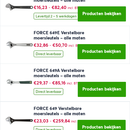
moersleutels – alle maten
Prijsklasse:
€
16,23
-
€
82,40
incl. BTW
€16,23
Producten bekijken
tot
Levertijd 2 – 5 werkdagen
€82,40
FORCE 649E Verstelbare
moersleutels – alle maten
Prijsklasse:
€
32,86
-
€
50,70
incl. BTW
€32,86
Producten bekijken
tot
Direct leverbaar
€50,70
FORCE 649A Verstelbare
moersleutels – alle maten
Prijsklasse:
€
29,37
-
€
85,16
incl. BTW
€29,37
Producten bekijken
tot
Direct leverbaar
€85,16
FORCE 649 Verstelbare
moersleutels – alle maten
Prijsklasse:
€
23,03
-
€
259,84
incl. BTW
€23,03
Producten bekijken
tot
Direct leverbaar