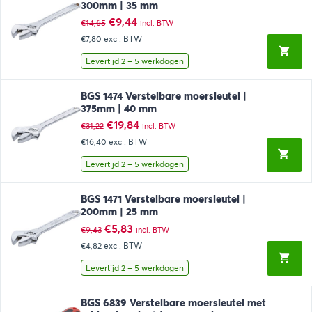
300mm | 35 mm
Oorspronkelijke
Huidige
€
9,44
€
14,65
incl. BTW
prijs
prijs
€7,80
excl. BTW
was:
is:
€14,65.
€9,44.
Levertijd 2 – 5 werkdagen
BGS 1474 Verstelbare moersleutel |
375mm | 40 mm
Oorspronkelijke
Huidige
€
19,84
€
31,22
incl. BTW
prijs
prijs
€16,40
excl. BTW
was:
is:
€31,22.
€19,84.
Levertijd 2 – 5 werkdagen
BGS 1471 Verstelbare moersleutel |
200mm | 25 mm
Oorspronkelijke
Huidige
€
5,83
€
9,43
incl. BTW
prijs
prijs
€4,82
excl. BTW
was:
is:
€9,43.
€5,83.
Levertijd 2 – 5 werkdagen
BGS 6839 Verstelbare moersleutel met