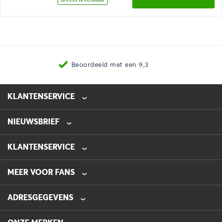
€259,84
Beoordeeld met een 9,3
KLANTENSERVICE
NIEUWSBRIEF
0475-218632
info@automotive-line.nl
KLANTENSERVICE
Bestellen
MEER VOOR FANS
Betalen
Verzenden
Veelgestelde vragen – FAQ
ADRESGEGEVENS
Retourneren
Blog
Garantie
AUTOMOTIVE LINE
Folders
De Hanze 16
Contact