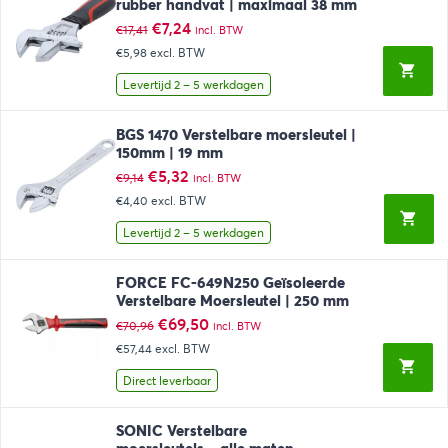
rubber handvat | maximaal 38 mm
Oorspronkelijke
Huidige
€
7,24
€
17,41
incl. BTW
prijs
prijs
€5,98
excl. BTW
was:
is:
€17,41.
€7,24.
Levertijd 2 – 5 werkdagen
BGS 1470 Verstelbare moersleutel |
150mm | 19 mm
Oorspronkelijke
Huidige
€
5,32
€
9,14
incl. BTW
prijs
prijs
€4,40
excl. BTW
was:
is:
€9,14.
€5,32.
Levertijd 2 – 5 werkdagen
FORCE FC-649N250 Geïsoleerde
Verstelbare Moersleutel | 250 mm
Oorspronkelijke
Huidige
€
69,50
€
70,96
incl. BTW
prijs
prijs
€57,44
excl. BTW
was:
is:
€70,96.
€69,50.
Direct leverbaar
SONIC Verstelbare