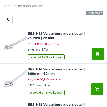
Verstelbare moersleutels
Toon meer
BGS 1472 Verstelbare moersleutel |
250mm | 29 mm
Oorspronkelijke
Huidige
€
9,26
€
13,64
incl. BTW
prijs
prijs
€7,65
excl. BTW
was:
is:
€13,64.
€9,26.
Levertijd 2 – 5 werkdagen
BGS 1476 Verstelbare moersleutel |
600mm | 62 mm
Oorspronkelijke
Huidige
€
51,06
€
74,94
incl. BTW
prijs
prijs
€42,20
excl. BTW
was:
is:
€74,94.
€51,06.
Levertijd 2 – 5 werkdagen
BGS 1473 Verstelbare moersleutel |