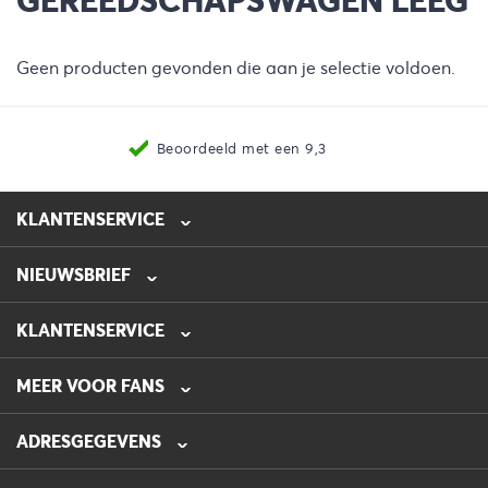
Geen producten gevonden die aan je selectie voldoen.
Beoordeeld met een 9,3
KLANTENSERVICE
NIEUWSBRIEF
0475-218632
info@automotive-line.nl
KLANTENSERVICE
Bestellen
MEER VOOR FANS
Betalen
Verzenden
Veelgestelde vragen – FAQ
ADRESGEGEVENS
Retourneren
Blog
Garantie
AUTOMOTIVE LINE
Folders