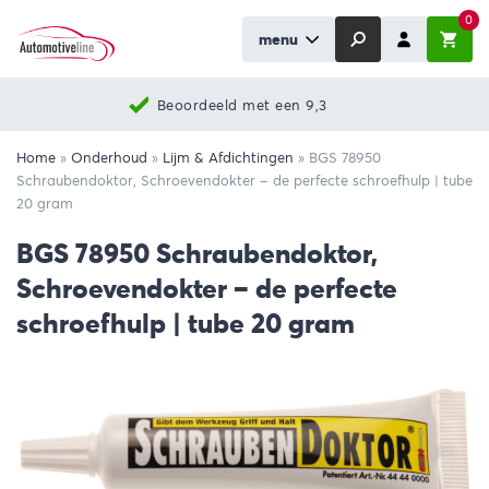
0
menu
Beoordeeld met een 9,3
Home
»
Onderhoud
»
Lijm & Afdichtingen
»
BGS 78950
Schraubendoktor, Schroevendokter – de perfecte schroefhulp | tube
20 gram
BGS 78950 Schraubendoktor,
Schroevendokter – de perfecte
schroefhulp | tube 20 gram