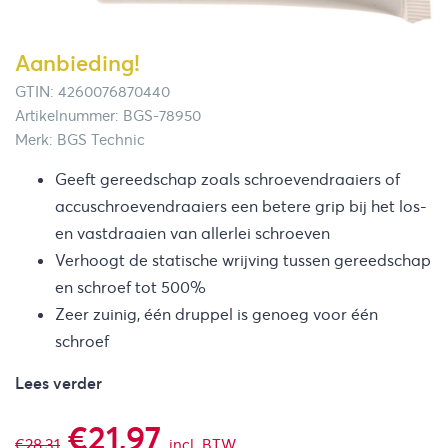
Aanbieding!
GTIN: 4260076870440
Artikelnummer: BGS-78950
Merk: BGS Technic
Geeft gereedschap zoals schroevendraaiers of
accuschroevendraaiers een betere grip bij het los-
en vastdraaien van allerlei schroeven
Verhoogt de statische wrijving tussen gereedschap
en schroef tot 500%
Zeer zuinig, één druppel is genoeg voor één
schroef
Lees verder
Oorspronkelijke
Huidige
€
21,97
€
28,31
incl. BTW