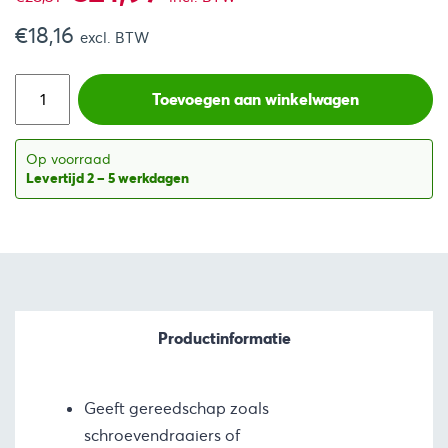
€
18,16
prijs
prijs
excl. BTW
was:
is:
Toevoegen aan winkelwagen
€28,31.
€21,97.
Op voorraad
Levertijd 2 – 5 werkdagen
Productinformatie
Geeft gereedschap zoals
schroevendraaiers of