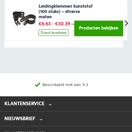
Leidingklemmen kunststof
(100 stuks) – diverse
maten
Prijsklasse:
€
6,63
-
€
30,39
incl. BTW
€6,63
Producten bekijken
tot
Direct leverbaar
€30,39
Beoordeeld met een 9,3
KLANTENSERVICE
NIEUWSBRIEF
0475-218632
info@automotive-line.nl